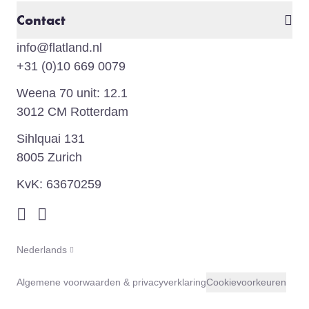
Contact
info@flatland.nl
+31 (0)10 669 0079
Weena 70 unit: 12.1
3012 CM Rotterdam
Sihlquai 131
8005 Zurich
KvK: 63670259
instagram
linkedin
Kies je taal
Nederlands
Legal
Algemene voorwaarden & privacyverklaring
Cookievoorkeuren