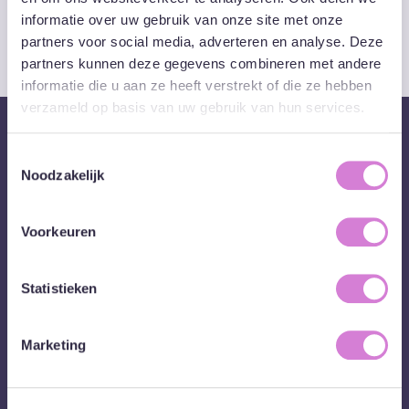
informatie over uw gebruik van onze site met onze
Download visualisatie
partners voor social media, adverteren en analyse. Deze
partners kunnen deze gegevens combineren met andere
informatie die u aan ze heeft verstrekt of die ze hebben
verzameld op basis van uw gebruik van hun services.
Wil je doorpraten over rollen
Toestemmingsselectie
binnen transities?
Noodzakelijk
Voorkeuren
Stuur Lotte een berichtje!
Statistieken
NEEM CONTACT OP
Marketing
Lotte de Wolde