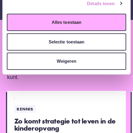
Visual Designer
Details tonen
Alles toestaan
KENNIS
Bekijk meer inzichten en tips
Selectie toestaan
Ontdek waarom visualisatie en co-creatie zo
Weigeren
effectief zijn en hoe je er zelf mee aan de slag
kunt.
KENNIS
Zo komt strategie tot leven in de
kinderopvang